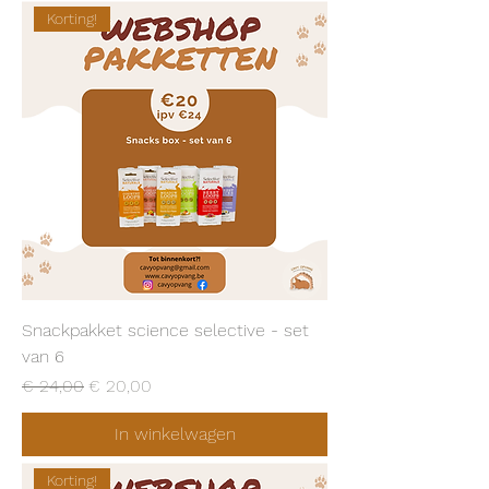
Korting!
Snackpakket science selective - set
van 6
Normale prijs
Verkoopprijs
€ 24,00
€ 20,00
In winkelwagen
Korting!