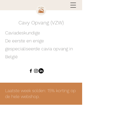
Cavy Opvang (VZW)
Caviadeskundige
De eerste en enige
gespecialiseerde cavia opvang in
België
Laatste week solden: 15% korting op
de hele webshop.