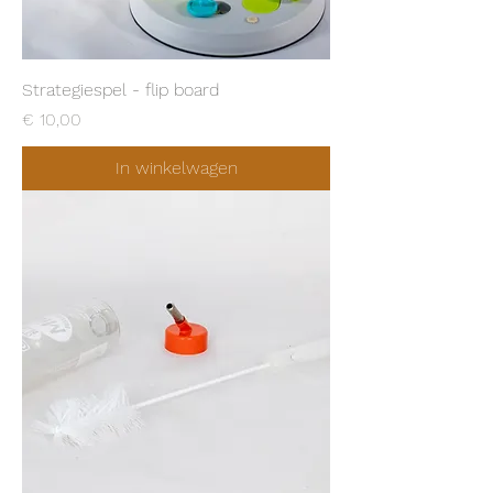
Strategiespel - flip board
Prijs
€ 10,00
In winkelwagen