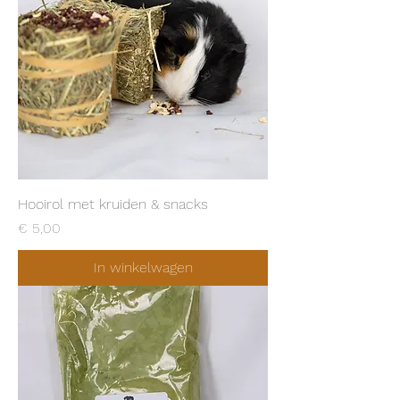
Hooirol met kruiden & snacks
Prijs
€ 5,00
In winkelwagen