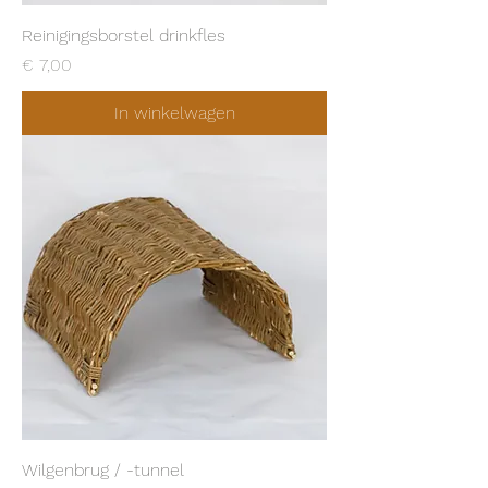
Reinigingsborstel drinkfles
Prijs
€ 7,00
In winkelwagen
Wilgenbrug / -tunnel