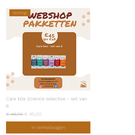
Korting!
Care box Science selective - set van
6
Normale prijs
Verkoopprijs
€ 48,00
€ 45,00
In winkelwagen