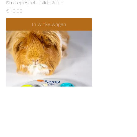
Strategiespel - slide & fun
Prijs
€ 10,00
In winkelwagen
Strategiespel - snack board
Prijs
€ 9,00