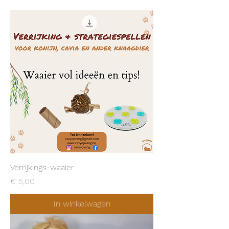
Verrijkings-waaier
Prijs
€ 5,00
In winkelwagen