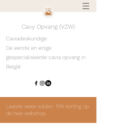
Cavy Opvang (VZW)
Caviadeskundige
De eerste en enige
gespecialiseerde cavia opvang in
België
Laatste week solden: 15% korting op
de hele webshop.