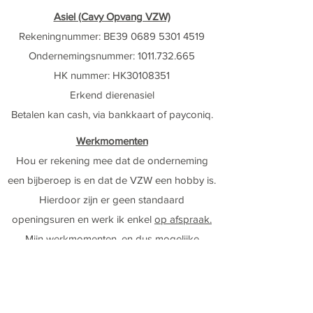
Asiel (Cavy Opvang VZW)
Rekeningnummer: BE39
0689 5301 4519
Ondernemingsnummer:
1011.732.665
HK nummer: HK30108351
Erkend dierenasiel
Betalen kan cash, via bankkaart of payconiq.
Werkmomenten
Hou er rekening mee dat de onderneming
een bijberoep is en dat de VZW een hobby is.
Hierdoor zijn er geen standaard
openingsuren en werk ik enkel
op afspraak.
Mijn werkmomenten, en dus mogelijke
afspraakmomenten, vind je hieronder:
Asiel: