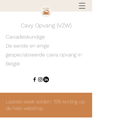
Cavy Opvang (VZW)
Caviadeskundige
De eerste en enige
gespecialiseerde cavia opvang in
België
Laatste week solden: 15% korting op
de hele webshop.