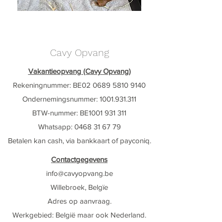
Cavy Opvang
Vakantieopvang (Cavy Opvang)
Rekeningnummer: BE02
0689 5810 9140
Ondernemingsnummer:
1001.931.311
BTW-nummer: BE1001 931 311
Whatsapp: ‭0468 31 67 79‬
Betalen kan cash, via bankkaart of payconiq.
Contactgegevens
info@cavyop
vang.be
Willebroek, Belgïe
Adres op aanvraag.
Werkgebied:
België maar ook Nederland
​.