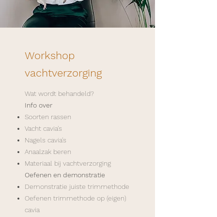
Workshop
vachtverzorging
Wat wordt behandeld?
Info over
Soorten rassen
Vacht cavia's
Nagels cavia's
Anaalzak beren
Materiaal bij vachtverzorging
Oefenen en demonstratie
Demonstratie juiste trimmethode
Oefenen trimmethode op (eigen)
cavia