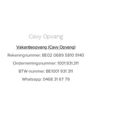
Cavy Opvang
Vakantieopvang (Cavy Opvang)
Rekeningnummer: BE02
0689 5810 9140
Ondernemingsnummer:
1001.931.311
BTW-nummer: BE1001 931 311
Whatsapp: ‭0468 31 67 79‬
Betalen kan cash, via bankkaart of payconiq.
Contactgegevens
info@cavyop
vang.be
Willebroek, Belgïe
Adres op aanvraag.