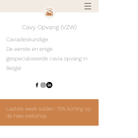
Cavy Opvang (VZW)
Caviadeskundige
De eerste en enige
gespecialiseerde cavia opvang in
België
Laatste week solden: 15% korting op
de hele webshop.