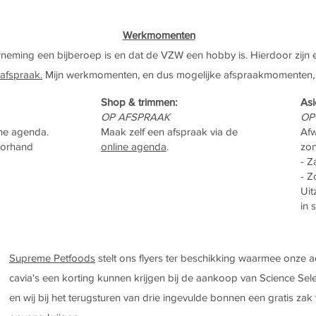
Werkmomenten
neming een bijberoep is en dat de VZW een hobby is. Hierdoor zijn
afspraak.
Mijn werkmomenten, en dus mogelijke afspraakmomenten, v
Shop & trimmen:
Asi
OP AFSPRAAK
OP
ine agenda.
Maak zelf een afspraak via de
Afw
voorhand
online agenda
.
zo
- Z
- Z
Uit
in 
Supreme Petfoods
stelt ons flyers ter beschikking waarmee onze 
cavia's een korting kunnen krijgen bij de aankoop van Science Sele
en wij bij het terugsturen van drie ingevulde bonnen een gratis zak