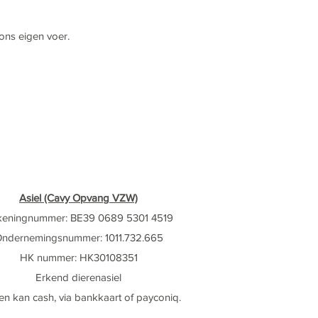
 ons eigen voer.
Asiel (Cavy Opvang VZW)
keningnummer: BE39 0689 5301 4519
ndernemingsnummer: 1011.732.665
HK nummer: HK30108351
Erkend dierenasiel
en kan cash, via bankkaart of payconiq.