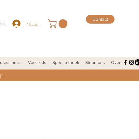
Contact
Inloggen
Punten bekijken
ofessionals
Voor kids
Speel-o-theek
Steun ons
Over
p.