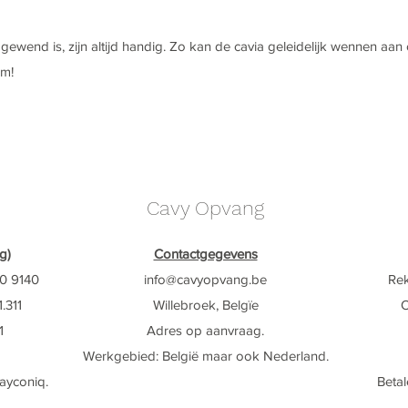
gewend is, zijn altijd handig. Zo kan de cavia geleidelijk wennen aan
om!
Cavy Opvang
g)
Contactgegevens
0 9140
info@cavyop
vang.be
Re
.311
Willebroek, Belgïe
O
1
Adres op aanvraag.
Werkgebied:
België maar ook Nederland
​.
payconiq.
Betal