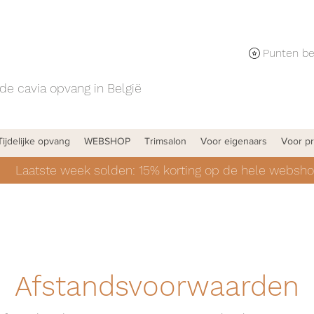
de cavia opvang in België
Tijdelijke opvang
WEBSHOP
Trimsalon
Voor eigenaars
Voor pr
Laatste week solden: 15% korting op de hele websho
Afstandsvoorwaarden