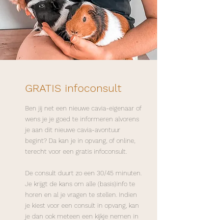
GRATIS infoconsult
Ben jij net een nieuwe cavia-eigenaar of
wens je je goed te informeren alvorens
je aan dit nieuwe cavia-avontuur
begint? Da kan je in opvang, of online,
terecht voor een gratis infoconsult.
De consult duurt zo een 30/45 minuten.
Je krijgt de kans om alle (basis)info te
horen en al je vragen te stellen. Indien
je kiest voor een consult in opvang, kan
je dan ook meteen een kijkje nemen in