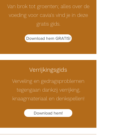
Van brok tot groenten; alles over de
voeding voor cavia's vind je in deze
gratis gids.
Download hem GRATIS!
Verrijkingsgids
Verveling en gedragsproblemen
tegengaan dankzij verrijking,
knaagmateriaal en denkspellen!
Download hem!