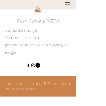
Cavy Opvang (VZW)
Caviadeskundige
De eerste en enige
gespecialiseerde cavia opvang in
België
Laatste week solden: 15% korting op
de hele webshop.