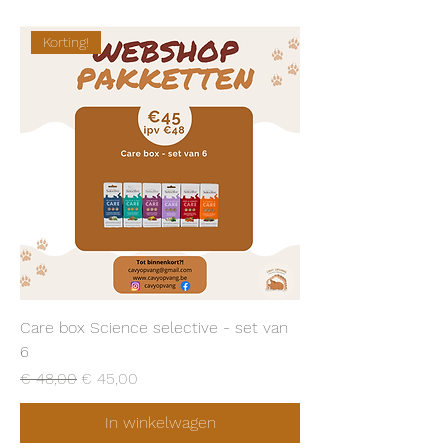
Korting!
Care box Science selective - set van
6
Normale prijs
Verkoopprijs
€ 48,00
€ 45,00
In winkelwagen