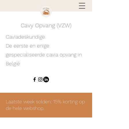
Cavy Opvang (VZW)
Caviadeskundige
De eerste en enige
gespecialiseerde cavia opvang in
België
Laatste week solden: 15% korting op
de hele webshop.