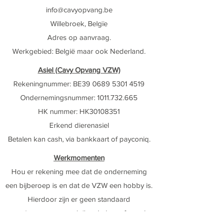
info@cavyop
vang.be
Willebroek, Belgïe
Adres op aanvraag.
Werkgebied:
België maar ook Nederland
​.
Asiel (Cavy Opvang VZW)
Rekeningnummer: BE39
0689 5301 4519
Ondernemingsnummer:
1011.732.665
HK nummer: HK30108351
Erkend dierenasiel
Betalen kan cash, via bankkaart of payconiq.
Werkmomenten
Hou er rekening mee dat de onderneming
een bijberoep is en dat de VZW een hobby is.
Hierdoor zijn er geen standaard
openingsuren en werk ik enkel
op afspraak.