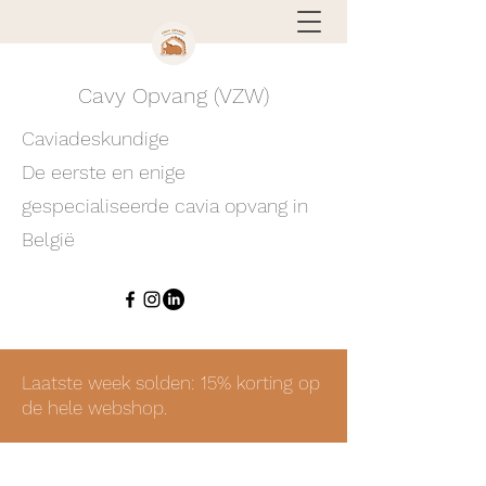
Cavy Opvang (VZW)
Caviadeskundige
De eerste en enige
gespecialiseerde cavia opvang in
België
Laatste week solden: 15% korting op
de hele webshop.