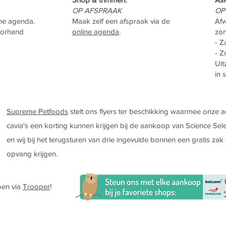
OP AFSPRAAK
OP
ine agenda.
Maak zelf een afspraak via de
Afw
voorhand
online agenda
.
zo
- Z
- Z
Uit
in 
Supreme Petfoods
stelt ons flyers ter beschikking waarmee onze 
cavia's een korting kunnen krijgen bij de aankoop van Science Sele
en wij bij het terugsturen van drie ingevulde bonnen een gratis zak
opvang krijgen.
oen via
Trooper
!