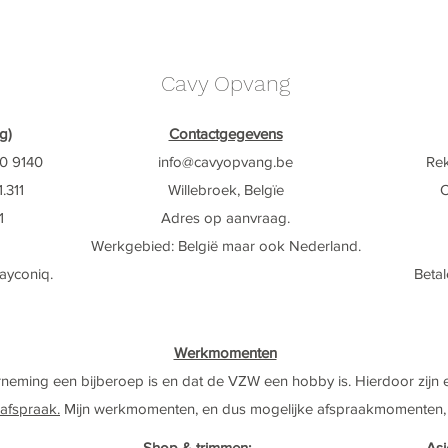
Cavy Opvang
g)
Contactgegevens
0 9140
info@cavyop
vang.be
Re
.311
Willebroek, Belgïe
O
1
Adres op aanvraag.
Werkgebied:
België maar ook Nederland
​.
payconiq.
Betal
Werkmomenten
neming een bijberoep is en dat de VZW een hobby is. Hierdoor zijn
afspraak.
Mijn werkmomenten, en dus mogelijke afspraakmomenten, v
Shop & trimmen:
Asi