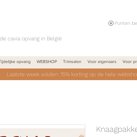
de cavia opvang in België
Tijdelijke opvang
WEBSHOP
Trimsalon
Voor eigenaars
Voor pr
Laatste week solden: 15% korting op de hele websho
Knaagpakke