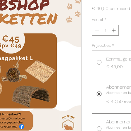
Prijs
€ 40,50
per maand
Aantal
*
Prijsopties
*
Eenmalige 
€ 45,00
Abonnemen
Abonneer en be
€ 40,50
maan
Abonnement
Abonneer en be