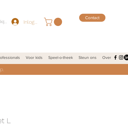
Contact
Inloggen
Punten bekijken
ofessionals
Voor kids
Speel-o-theek
Steun ons
Over
p.
t L