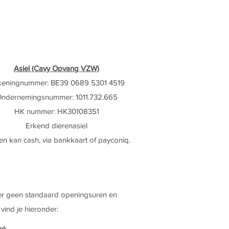
Asiel (Cavy Opvang VZW)
keningnummer: BE39 0689 5301 4519
ndernemingsnummer: 1011.732.665
HK nummer: HK30108351
Erkend dierenasiel
en kan cash, via bankkaart of payconiq.
 er geen standaard openingsuren en
ind je hieronder:
el: