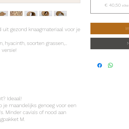
€ 40,50
elke
I
 uit gezond knaagmateriaal voor je
 hyacinth, soorten grassen,...
 versie!
? Ideaal!
eb je maandelijks genoeg voor een
's. Minder cavia's of nood aan
agpakket M.