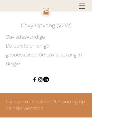
Cavy Opvang (VZW)
Caviadeskundige
De eerste en enige
gespecialiseerde cavia opvang in
België
Laatste week solden: 15% korting op
de hele webshop.