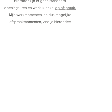
Hierdoor zijn er geen standaard
openingsuren en werk ik enkel
op afspraak.
Mijn werkmomenten, en dus mogelijke
afspraakmomenten, vind je hieronder:
Asiel:
OP AFSPRAAK
Afwisselend op zaterdag- of
zondagvoormiddag.
- Zaterdag: 10:00 - 13:00
- Zondag: 10:00 - 13:00
Uitzonderlijk op andere momenten,
in samenspraak.
Vakantieopvang:
OP AFSPRAAK
Maak zelf een afspraak via de online agenda.
Je krijgt deze link 1-2 weken op voorhand
doorgestuurd.
Shop & trimmen: