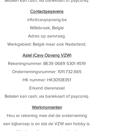
Betalen kan cash, via bankkaart of payconiq.
Contactgegevens
info@cavyop
vang.be
Willebroek, Belgïe
Adres op aanvraag.
Werkgebied:
België maar ook Nederland
​.
Asiel (Cavy Opvang VZW)
Rekeningnummer: BE39
0689 5301 4519
Ondernemingsnummer:
1011.732.665
HK nummer: HK30108351
Erkend dierenasiel
Betalen kan cash, via bankkaart of payconiq.
Werkmomenten
Hou er rekening mee dat de onderneming
een bijberoep is en dat de VZW een hobby is.