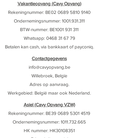
Vakantieopvang (Cavy Opvang)
Rekeningnummer: BE02
0689 5810 9140
Ondernemingsnummer:
1001.931.311
BTW-nummer: BE1001 931 311
Whatsapp: ‭0468 31 67 79‬
Betalen kan cash, via bankkaart of payconiq.
Contactgegevens
info@cavyop
vang.be
Willebroek, Belgïe
Adres op aanvraag.
Werkgebied:
België maar ook Nederland
​.
Asiel (Cavy Opvang VZW)
Rekeningnummer: BE39
0689 5301 4519
Ondernemingsnummer:
1011.732.665
HK nummer: HK30108351