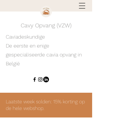
Cavy Opvang (VZW)
Caviadeskundige
De eerste en enige
gespecialiseerde cavia opvang in
België
Laatste week solden: 15% korting op
de hele webshop.