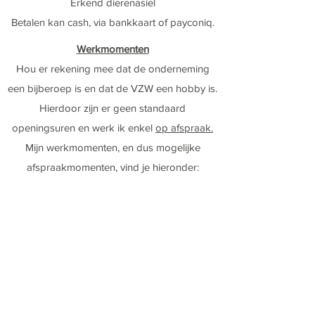
Erkend dierenasiel
Betalen kan cash, via bankkaart of payconiq.
Werkmomenten
Hou er rekening mee dat de onderneming
een bijberoep is en dat de VZW een hobby is.
Hierdoor zijn er geen standaard
openingsuren en werk ik enkel
op afspraak.
Mijn werkmomenten, en dus mogelijke
afspraakmomenten, vind je hieronder:
Asiel:
OP AFSPRAAK
Afwisselend op zaterdag- of
zondagvoormiddag.
- Zaterdag: 10:00 - 13:00
- Zondag: 10:00 - 13:00
Uitzonderlijk op andere momenten,