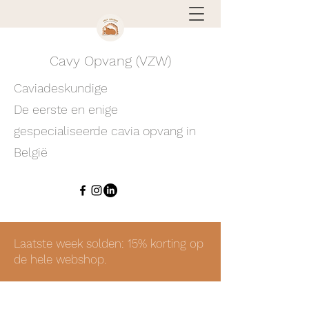
Cavy Opvang (VZW)
Caviadeskundige
De eerste en enige
gespecialiseerde cavia opvang in
België
Laatste week solden: 15% korting op
de hele webshop.