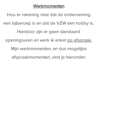
Werkmomenten
Hou er rekening mee dat de onderneming
een bijberoep is en dat de VZW een hobby is.
Hierdoor zijn er geen standaard
openingsuren en werk ik enkel
op afspraak.
Mijn werkmomenten, en dus mogelijke
afspraakmomenten, vind je hieronder:
Asiel:
OP AFSPRAAK
Afwisselend op zaterdag- of
zondagvoormiddag.
- Zaterdag: 10:00 - 13:00
- Zondag: 10:00 - 13:00
Uitzonderlijk op andere momenten,
in samenspraak.
Vakantieopvang: