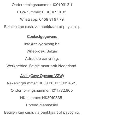
Ondernemingsnummer:
1001.931.311
BTW-nummer: BE1001 931 311
Whatsapp: ‭0468 31 67 79‬
Betalen kan cash, via bankkaart of payconiq.
Contactgegevens
info@cavyop
vang.be
Willebroek, Belgïe
Adres op aanvraag.
Werkgebied:
België maar ook Nederland
​.
Asiel (Cavy Opvang VZW)
Rekeningnummer: BE39
0689 5301 4519
Ondernemingsnummer:
1011.732.665
HK nummer: HK30108351
Erkend dierenasiel
Betalen kan cash, via bankkaart of payconiq.