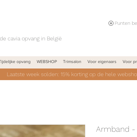
de cavia opvang in België
Tijdelijke opvang
WEBSHOP
Trimsalon
Voor eigenaars
Voor pr
Laatste week solden: 15% korting op de hele websho
Armband - 