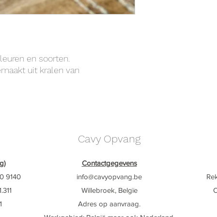
leuren en soorten.
emaakt uit kralen van
Cavy Opvang
g)
Contactgegevens
0 9140
info@cavyop
vang.be
Re
.311
Willebroek, Belgïe
O
1
Adres op aanvraag.