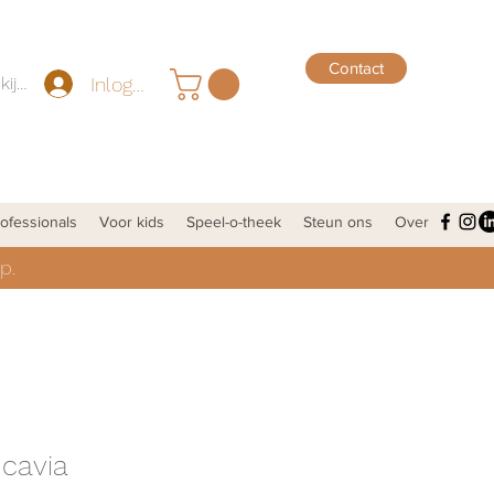
Contact
Inloggen
Punten bekijken
ofessionals
Voor kids
Speel-o-theek
Steun ons
Over
p.
cavia