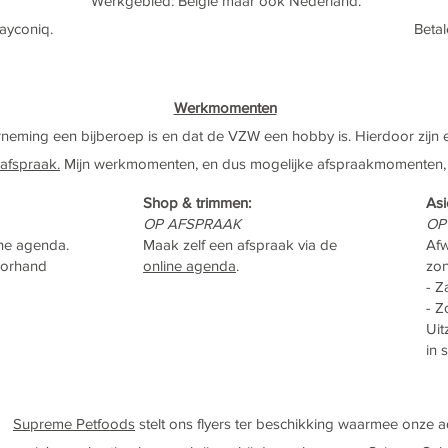
Werkgebied:
België maar ook Nederland
​.
payconiq.
Betal
Werkmomenten
neming een bijberoep is en dat de VZW een hobby is. Hierdoor zijn
afspraak.
Mijn werkmomenten, en dus mogelijke afspraakmomenten, v
Shop & trimmen:
Asi
OP AFSPRAAK
OP
ine agenda.
Maak zelf een afspraak via de
Afw
voorhand
online agenda
.
zo
- Z
- Z
Uit
in 
Supreme Petfoods
stelt ons flyers ter beschikking waarmee onze 