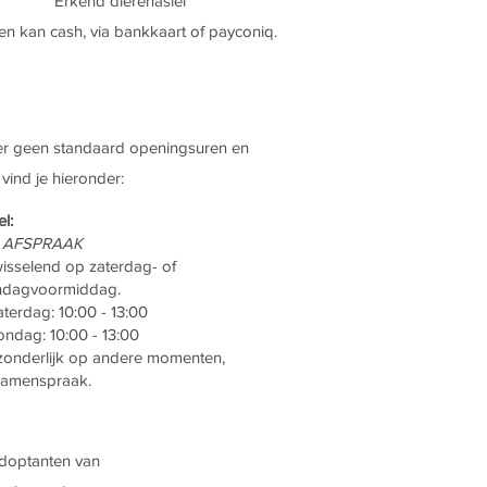
Erkend dierenasiel
en kan cash, via bankkaart of payconiq.
 er geen standaard openingsuren en
ind je hieronder:
el:
 AFSPRAAK
isselend op zaterdag- of
ndagvoormiddag.
aterdag: 10:00 - 13:00
ondag: 10:00 - 13:00
zonderlijk op andere momenten,
samenspraak.
adoptanten van