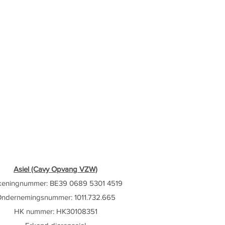
Asiel (Cavy Opvang VZW)
keningnummer: BE39 0689 5301 4519
ndernemingsnummer: 1011.732.665
HK nummer: HK30108351