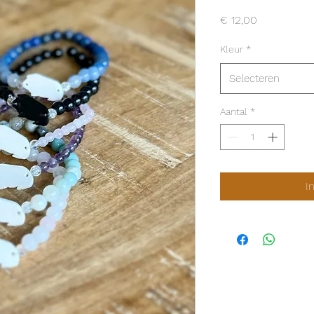
Prijs
€ 12,00
Kleur
*
Selecteren
Aantal
*
I